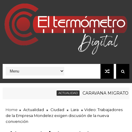
CARAVANA MIGRATORIA R
ACTUALIDAD
Home
Actualidad
Ciudad
Lara
Video: Trabajadores
de la Empresa Mondelez exigen discusión de la nueva
convención