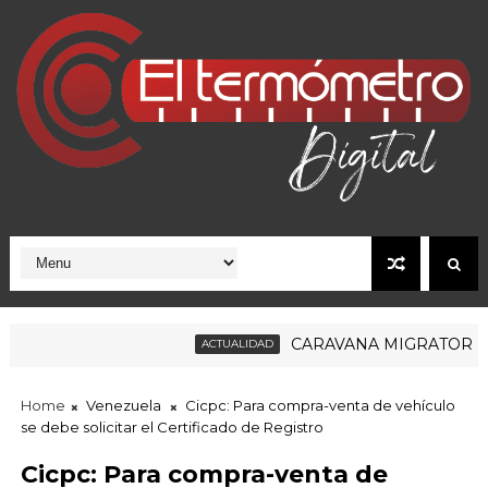
CARAVANA MIGRATORIA RUM
ACTUALIDAD
brise la nostalgie du goût et des saveurs des immigrants
Home
Venezuela
Cicpc: Para compra-venta de vehículo
se debe solicitar el Certificado de Registro
Cicpc: Para compra-venta de