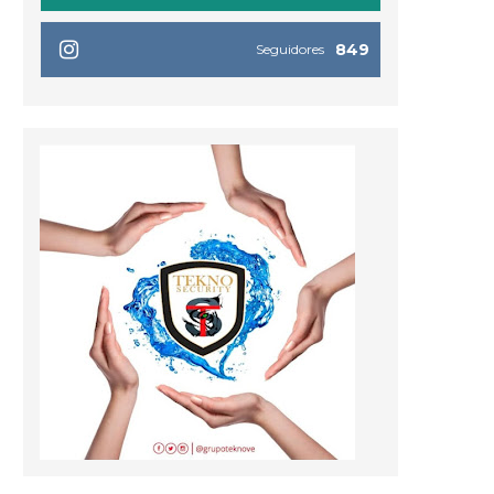
849
Seguidores