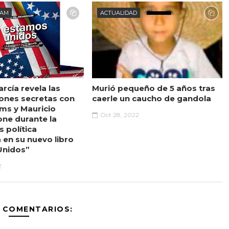
EAM
ACTUALIDAD
rcía revela las
Murió pequeño de 5 años tras
ones secretas con
caerle un caucho de gandola
ams y Mauricio
Oct 28, 2022
one durante la
s política
 en su nuevo libro
Unidos”
2
 COMENTARIOS: