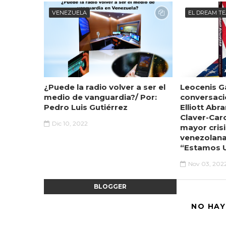
VENEZUELA
EL DREAM T
¿Puede la radio volver a ser el
Leocenis Ga
medio de vanguardia?/ Por:
conversaci
Pedro Luis Gutiérrez
Elliott Abr
Claver-Car
Dic 10, 2022
mayor crisi
venezolana
“Estamos 
Nov 03, 202
BLOGGER
NO HAY