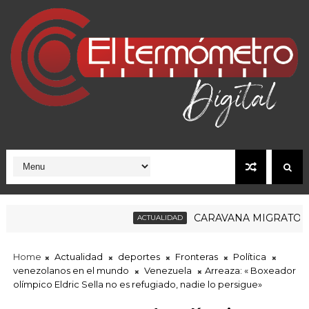
CARAVANA MIGRATORIA R
ACTUALIDAD
Home
Actualidad
deportes
Fronteras
Política
venezolanos en el mundo
Venezuela
Arreaza: « Boxeador
olímpico Eldric Sella no es refugiado, nadie lo persigue»