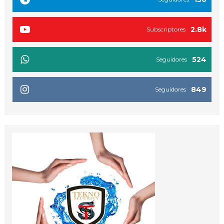
2.8k
Subscriptores
524
Seguidores
849
Seguidores