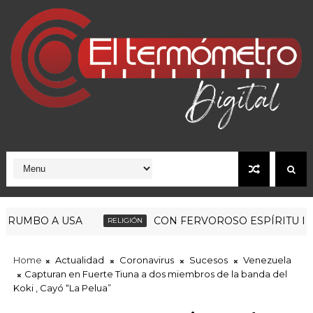
O A USA
CON FERVOROSO ESPÍRITU MARIANO
RELIGIÓN
Home
Actualidad
Coronavirus
Sucesos
Venezuela
Capturan en Fuerte Tiuna a dos miembros de la banda del
Koki , Cayó “La Pelua”