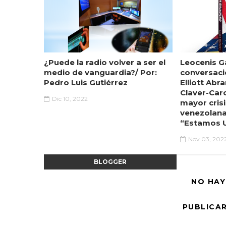
¿Puede la radio volver a ser el
Leocenis Ga
medio de vanguardia?/ Por:
conversaci
Pedro Luis Gutiérrez
Elliott Abr
Claver-Car
Dic 10, 2022
mayor crisi
venezolana
“Estamos 
Nov 03, 202
BLOGGER
NO HAY
PUBLICA