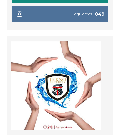
849
Seguidores