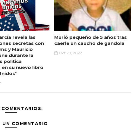
rcía revela las
Murió pequeño de 5 años tras
ones secretas con
caerle un caucho de gandola
ams y Mauricio
Oct 28, 2022
one durante la
s política
 en su nuevo libro
Unidos”
2
 COMENTARIOS:
R UN COMENTARIO