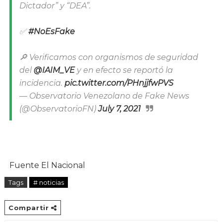
Dictador” y “DEA”.
✅
#NoEsFake
🔎 Verificamos con organismos de seguridad
del
@IAIM_VE
y en efecto se reportó la
incidencia.
pic.twitter.com/PHnjjfwPVS
— Observatorio Venezolano de Fake News
(@ObservatorioFN)
July 7, 2021
Fuente El Nacional
Tags
# noticias
Compartir