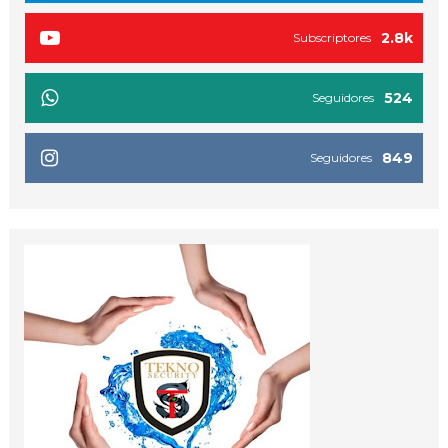
2.8k
Subscriptores
524
Seguidores
849
Seguidores