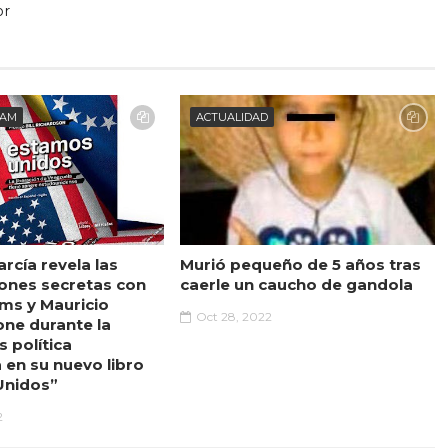
or
EAM
ACTUALIDAD
rcía revela las
Murió pequeño de 5 años tras
ones secretas con
caerle un caucho de gandola
ams y Mauricio
Oct 28, 2022
one durante la
s política
 en su nuevo libro
Unidos”
2