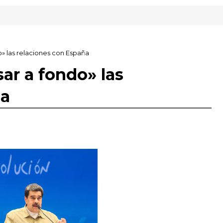
» las relaciones con España
ar a fondo» las
ña