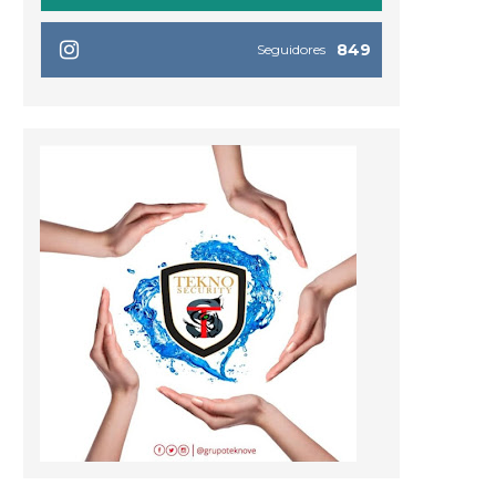
849
Seguidores