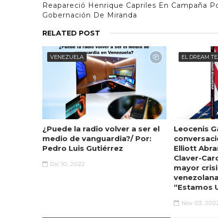
Reapareció Henrique Capriles En Campaña P
Gobernación De Miranda
RELATED POST
VENEZUELA
EL DREAM T
¿Puede la radio volver a ser el
Leocenis Ga
medio de vanguardia?/ Por:
conversaci
Pedro Luis Gutiérrez
Elliott Abr
Claver-Car
Dic 10, 2022
mayor crisi
venezolana
“Estamos 
Nov 03, 202