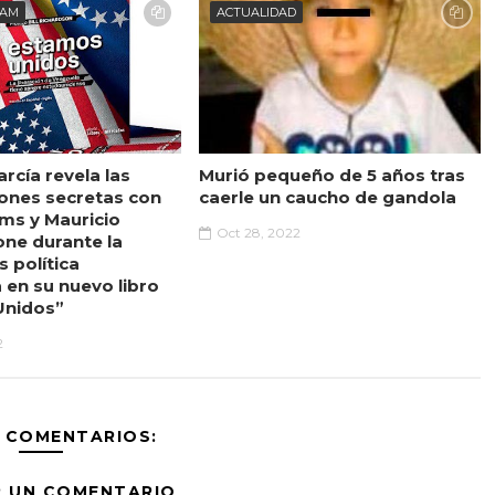
EAM
ACTUALIDAD
rcía revela las
Murió pequeño de 5 años tras
ones secretas con
caerle un caucho de gandola
ams y Mauricio
Oct 28, 2022
one durante la
s política
 en su nuevo libro
Unidos”
2
 COMENTARIOS:
R UN COMENTARIO