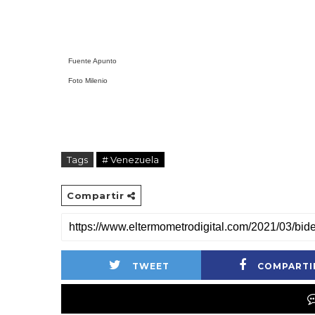
Fuente Apunto
Foto Milenio
Tags
# Venezuela
Compartir
TWEET
COMPARTI