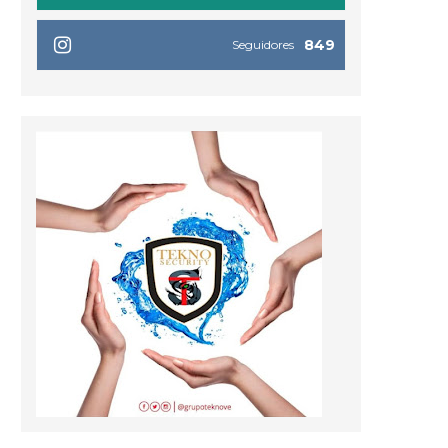
849
Seguidores