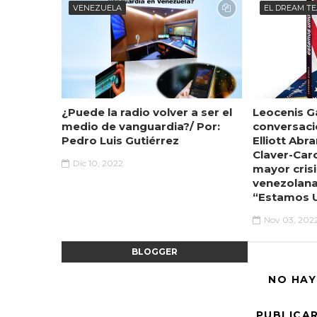
VENEZUELA
EL DREAM T
¿Puede la radio volver a ser el
Leocenis Ga
medio de vanguardia?/ Por:
conversaci
Pedro Luis Gutiérrez
Elliott Abr
Claver-Car
Dic 10, 2022
mayor crisi
venezolana
“Estamos 
Nov 03, 202
BLOGGER
NO HAY
PUBLICA